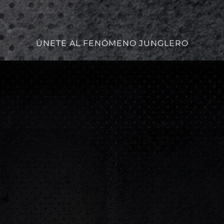
ÚNETE AL FENÓMENO JUNGLERO
ERZA TREN INFERIOR
FUNCIONAL
utina de ejercicios
Entrenamiento de a
multiarticulares
intensidad orientad