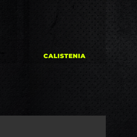
tu cuerpo mediante
y
ejercicios avanzados,
somos el único centro en
Sevilla.
CALISTENIA