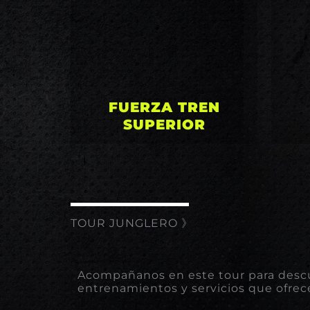
orientada a ganancia de
ori
fuerza y masa muscular
fu
del tren superior
FUERZA TREN
SUPERIOR
TOUR JUNGLERO 》​
Acompañanos en este tour para descub
entrenamientos y servicios que ofrec