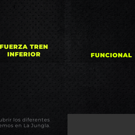
entada a ganancia de
perdida de peso 
erza y masa muscular
aumento de la
del tren inferior
resistencia
FUERZA TREN
INFERIOR
FUNCIONAL
rir los diferentes
emos en La Jungla.