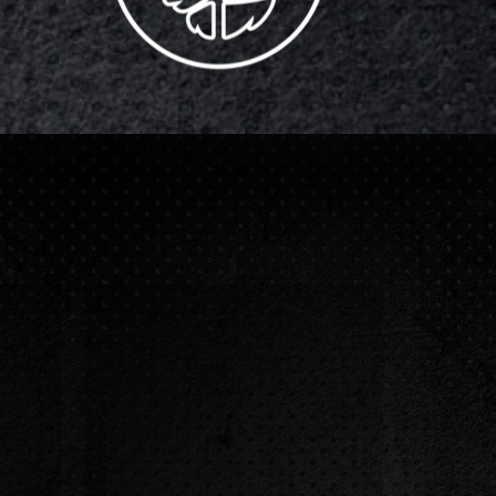
CALISTENIA
Rutina de entrenamiento
lta
orientada al dominio de
o a