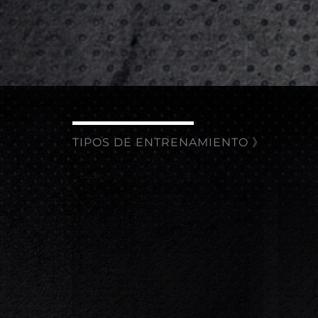
TIPOS DE ENTRENAMIENTO 》
FUERZA TREN SUPERIOR
FU
Rutina de ejercicios
R
multiarticulares